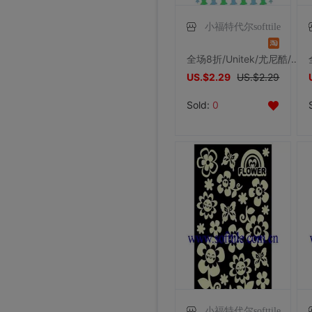
小福特代尔softtile
全场8折/Unitek/尤尼酷/韩国夜光贴纸/夜光星星墙贴/贴画/瓷砖贴L
US.$2.29
US.$2.29
Sold:
0
小福特代尔softtile