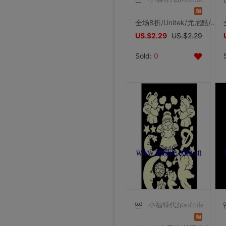
全场8折/Unitek/尤尼酷/韩国夜光贴纸/夜光星星墙贴/贴画/瓷砖贴/
US.$2.29
US.$2.29
Sold:
0
小福特代尔softtile