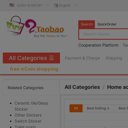
1USD=6.54CNY
English
Search
QuickOrder
Buy the
Taobao
to You !
Cooperation Platform:
Ta
All Categories
☰
Payment & Charge
Shipping
free πCoin shopping
All Categories
/
Home ac
Related Categories
Ceramic tile/Glass
All
Best Selling ↓
Best 
Sticker
Other Stickers
Switch Sticker
Toilet posts