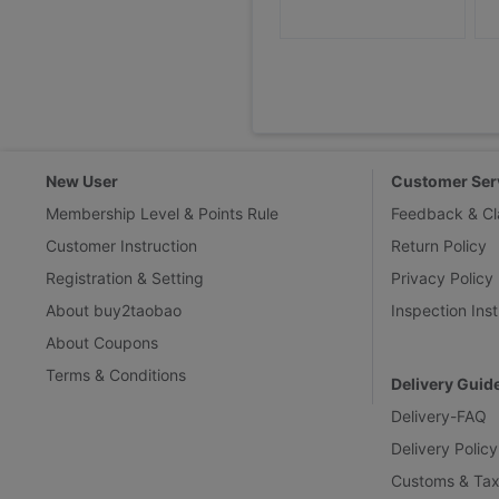
New User
Customer Ser
Membership Level & Points Rule
Feedback & Cl
Customer Instruction
Return Policy
Registration & Setting
Privacy Policy
About buy2taobao
Inspection Inst
About Coupons
Terms & Conditions
Delivery Guid
Delivery-FAQ
Delivery Policy
Customs & Tax