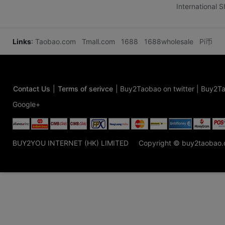
International 
Links
:
Taobao.com
Tmall.com
1688
1688wholesale
Pi币
Contact Us
|
Terms of serivce
|
Buy2Taobao on twitter
|
Buy2Ta
Google+
BUY2YOU INTERNET (HK) LIMITED
Copyright © buy2taobao