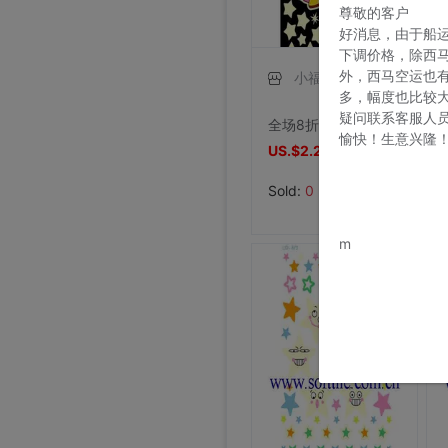
尊敬的客户
好消息，由于船
下调价格，除西
外，西马空运也
小福特代尔softtile
多，幅度也比较
疑问联系客服人
全场8折/Unitek/尤尼酷/韩国夜光贴纸/夜光星星墙贴/贴画/瓷砖贴L
愉快！生意兴隆
US.$2.29
US.$2.29
Sold:
0
www.bu
m